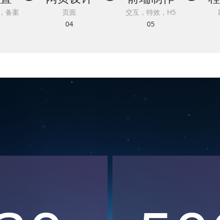
，备案
页面
交互，特效，H5
04
05