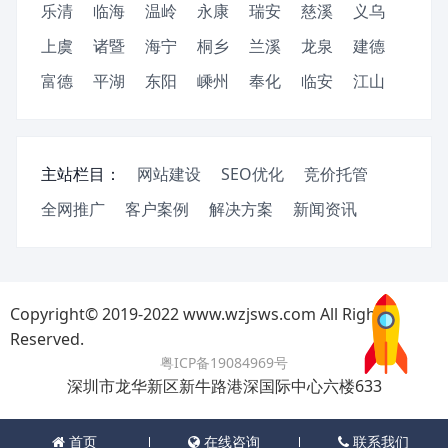
乐清
临海
温岭
永康
瑞安
慈溪
义乌
上虞
诸暨
海宁
桐乡
兰溪
龙泉
建德
富德
平湖
东阳
嵊州
奉化
临安
江山
主站栏目：
网站建设
SEO优化
竞价托管
全网推广
客户案例
解决方案
新闻资讯
Copyright© 2019-2022 www.wzjsws.com All Rights
Reserved.
粤ICP备19084969号
深圳市龙华新区新牛路港深国际中心六楼633
首页
在线咨询
联系我们