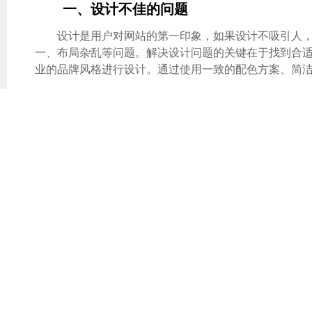
一、设计不佳的问题
设计是用户对网站的第一印象，如果设计不吸引人
一、布局杂乱等问题。解决设计问题的关键在于找到合
业的品牌风格进行设计。通过使用一致的配色方案、简
二、功能实现困难
在网站建设中，实现特定的功能是一个常见的挑战
搭建等。面对这些问题，建议与专业的
网站开发公司
合
如WordPress或者Joomla，这些平台上拥有许多
三、SEO优化不足
网站建设完成后，如何才能在搜索引擎上获得可观的
构清晰、代码符合标准，这是SEO优化的基础。关键字
帮助您在搜索结果中脱颖而出，从而带来更大的商业机
四、用户体验不足
用户体验是影响网站效益的关键因素，如果用户在