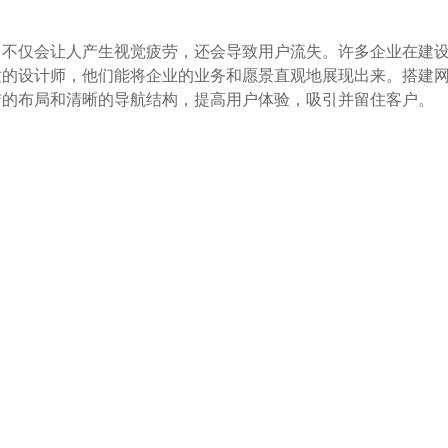
，不仅会让人产生视觉疲劳，还会导致用户流失。许多企业在建
适的设计师，他们能将企业的业务和愿景直观地展现出来。搭建
洁的布局和清晰的导航结构，提高用户体验，吸引并留住客户。
。一些企业由于技术能力不足，在使用复杂的功能时经常会遇到
作，如智码联动，他们拥有丰富的技术经验和资源，可以协助您
现成的插件和模块，可轻松实现复杂的功能需求。
流量呢？这就需要进行全面的SEO优化。许多企业往往忽视了S
研究、优质内容的创建、外链的建设以及网站速度优化，都是提升
会。
使用你的网站时感到不便，那么很可能会转向竞争对手。为了提