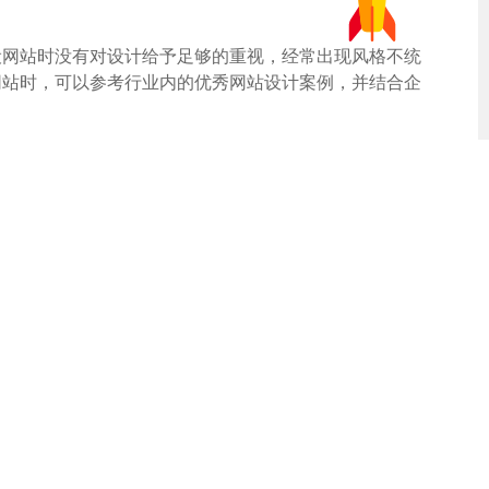
设网站时没有对设计给予足够的重视，经常出现风格不统
网站时，可以参考行业内的优秀网站设计案例，并结合企
障碍，比如支付系统的集成、用户登录及会员管理系统的
完成复杂功能的实现。同时，可以选择适合的开源平台，
EO的重要性，导致网站流量迟迟无法突破。确保网站结
搜索引擎排名的重要措施。合适的SEO工具和策略能够
高用户体验，首先要保证网站的加载速度，其次是简化用