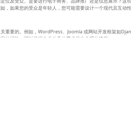
和定位及受众。是要进行电子商务、品牌推广还是信息展示？这
例如，如果您的受众是年轻人，您可能需要设计一个现代且互动
。例如，WordPress、Joomla 或网站开发框架如Djan
丰富的经验，可以根据企业的具体需求提出合理的建议。
符合现代审美，确保界面简洁、流畅且便于导航。设计理念需要
验。
织，易于搜索和理解。研究表明，高质量的内容可以提高访问者
度。