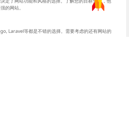
些决定了网站功能和风格的选择。了解您的目标受众，他
性强的网站。
go, Laravel等都是不错的选择。需要考虑的还有网站的
创新，同时也要保持与品牌一致性。响应式设计也变得尤
的停留时间，降低跳出率。可以使用丰富的图文、视频以