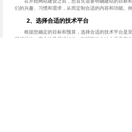
在开始网站建设之前，您首先需要明确建站的目标
们的兴趣、习惯和需求，从而定制合适的内容和功能。
2、选择合适的技术平台
根据您确定的目标和预算，选择合适的技术平台是至关重要的
可扩展性、安全性及易维护性。智码联动在这方面具有
3、优质用户界面设计
优质的用户界面设计是吸引用户的第一步。设计应
为重要，以便网站在各类设备上都能获得良好的用户体
4、内容为王，信息明确
内容是吸引用户的关键，网站内容应该有策略地组
及用户案例等多样化的内容来增加网站的吸引力和可信
5、SEO优化不可或缺